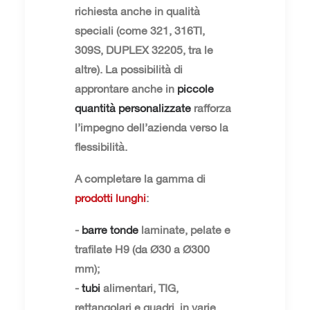
richiesta anche in qualità
speciali (come 321, 316TI,
309S, DUPLEX 32205, tra le
altre). La possibilità di
approntare anche in
piccole
quantità personalizzate
rafforza
l’impegno dell’azienda verso la
flessibilità.
A completare la gamma di
prodotti lunghi
:
-
barre tonde
laminate, pelate e
trafilate H9 (da Ø30 a Ø300
mm);
-
tubi
alimentari, TIG,
rettangolari e quadri, in varie