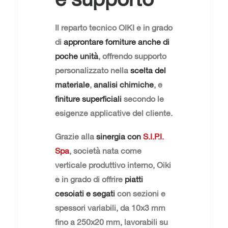
Il reparto tecnico OIKI è in grado
di
approntare forniture anche di
poche unità
, offrendo supporto
personalizzato nella
scelta del
materiale
,
analisi chimiche
, e
finiture superficiali
secondo le
esigenze applicative del cliente.
Grazie alla
sinergia con
S.I.P.I.
Spa
, società nata come
verticale produttivo interno, Oiki
è in grado di offrire
piatti
cesoiati e segati
con sezioni e
spessori variabili, da 10x3 mm
fino a 250x20 mm, lavorabili su