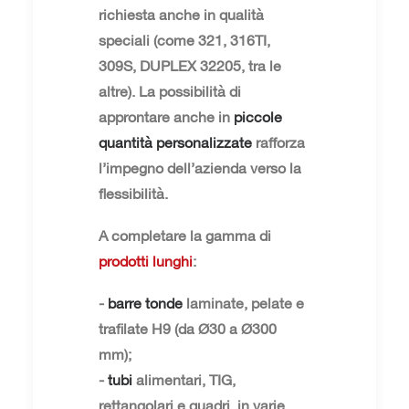
richiesta anche in qualità
speciali (come 321, 316TI,
309S, DUPLEX 32205, tra le
altre). La possibilità di
approntare anche in
piccole
quantità personalizzate
rafforza
l’impegno dell’azienda verso la
flessibilità.
A completare la gamma di
prodotti lunghi
:
-
barre tonde
laminate, pelate e
trafilate H9 (da Ø30 a Ø300
mm);
-
tubi
alimentari, TIG,
rettangolari e quadri, in varie