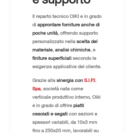
Il reparto tecnico OIKI è in grado
di
approntare forniture anche di
poche unità
, offrendo supporto
personalizzato nella
scelta del
materiale
,
analisi chimiche
, e
finiture superficiali
secondo le
esigenze applicative del cliente.
Grazie alla
sinergia con
S.I.P.I.
Spa
, società nata come
verticale produttivo interno, Oiki
è in grado di offrire
piatti
cesoiati e segati
con sezioni e
spessori variabili, da 10x3 mm
fino a 250x20 mm, lavorabili su