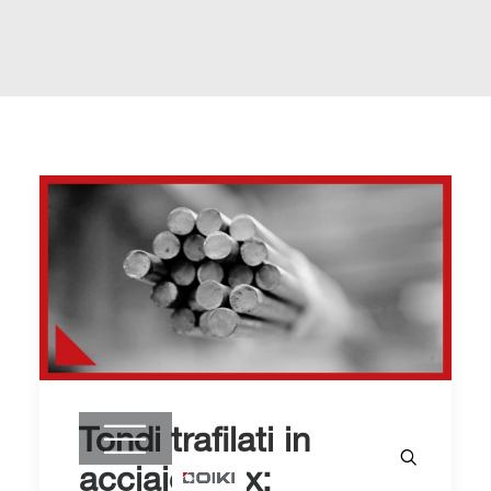
Tondi trafilati in
acciaio inox: