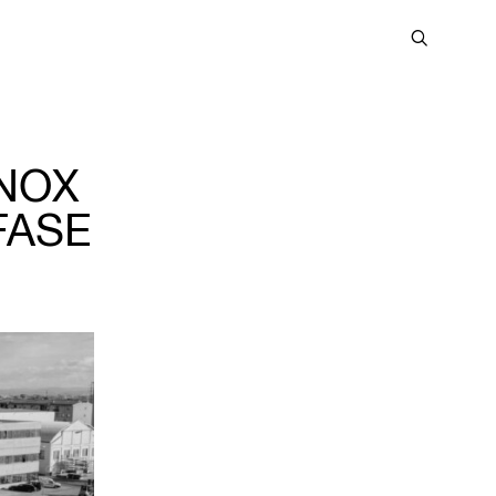
INOX
FASE