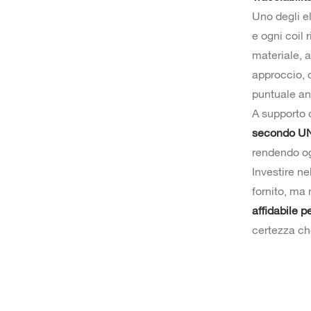
Uno degli el
e ogni coil 
materiale, a
approccio, o
puntuale an
A supporto d
secondo UN
rendendo og
Investire ne
fornito, ma
affidabile pe
certezza che