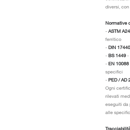
diversi, con
Normative d
-
ASTM A24
ferritico
-
DIN 17440
-
BS 1449
-
-
EN 10088 
specifici
-
PED / AD
Ogni certifi
rilevati med
eseguiti da
alle specifi
Tracciabilit