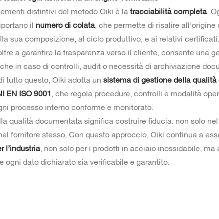
ementi distintivi del metodo Oiki è la
tracciabilità completa
. O
riportano il
numero di colata
, che permette di risalire all’origine 
lla sua composizione, al ciclo produttivo, e ai relativi certificat
ltre a garantire la trasparenza verso il cliente, consente una g
che in caso di controlli, audit o necessità di archiviazione do
i tutto questo, Oiki adotta un
sistema di gestione della qualità 
I EN ISO 9001
, che regola procedure, controlli e modalità oper
ni processo interno conforme e monitorato.
lla qualità documentata significa costruire fiducia: non solo ne
 nel fornitore stesso. Con questo approccio, Oiki continua a es
r l’industria
, non solo per i prodotti in acciaio inossidabile, ma
 ogni dato dichiarato sia verificabile e garantito.