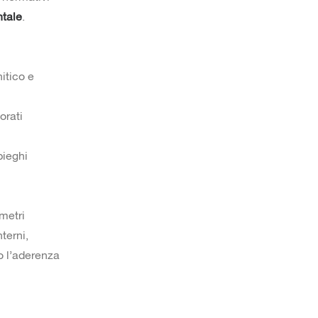
ntale
.
nitico e
orati
pieghi
metri
nterni,
o l’aderenza