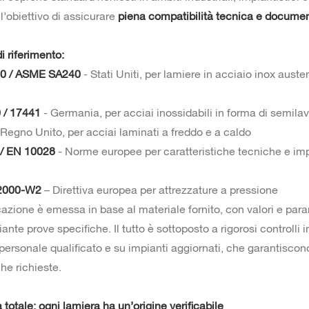
 l’obiettivo di assicurare
piena compatibilità tecnica e docume
i riferimento:
0 / ASME SA240
- Stati Uniti, per lamiere in acciaio inox auste
 / 17441
- Germania, per acciai inossidabili in forma di semilav
 Regno Unito, per acciai laminati a freddo e a caldo
/ EN 10028
- Norme europee per caratteristiche tecniche e im
 2000-W2
– Direttiva europea per attrezzature a pressione
cazione è emessa in base al materiale fornito, con valori e para
iante prove specifiche. Il tutto è sottoposto a rigorosi controlli i
 personale qualificato e su impianti aggiornati, che garantiscon
che richieste.
à totale: ogni lamiera ha un’origine verificabile