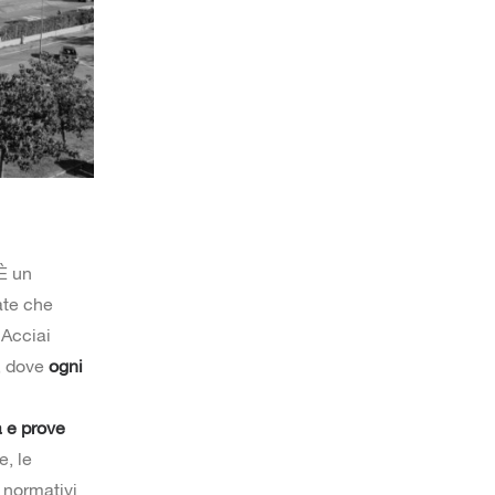
 È un
ate che
 Acciai
e, dove
ogni
a e prove
e, le
e normativi