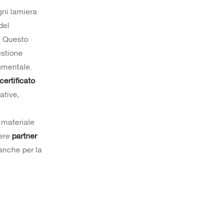
gni lamiera
del
i. Questo
estione
cumentale.
certificato
ative,
l materiale
sere
partner
 anche per la