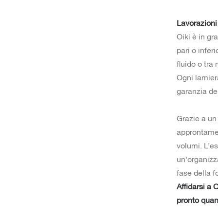
Lavorazioni 
Oiki è in gr
pari o infer
fluido o tra
Ogni lamie
garanzia del
Grazie a u
approntame
volumi. L’e
un’organizza
fase della f
Affidarsi a 
pronto quan