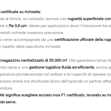
certificate su richiesta:
ado di fornire, su richiesta, lamiere con
rugosità superficiale con
iore a
Ra 0,6 µm
, ideale per applicazioni dove l’interazione tra s
 metalli richiede massima precisione.
ra viene accompagnata da una
certificazione ufficiale della rug
 rispetto delle specifiche richieste.
n
magazzino centralizzato di 35.000 m²
, Oiki garantisce tempi di
nto rapidi e una
gestione logistica fluida ed efficiente
, anche p
sperienza pluridecennale nel settore e la capacità di operare 
zione snella ma strutturata fanno dell’azienda un partner affid
ornitura.
Oiki significa scegliere acciaio inox F1 certificato, lavorato su m
do serve.