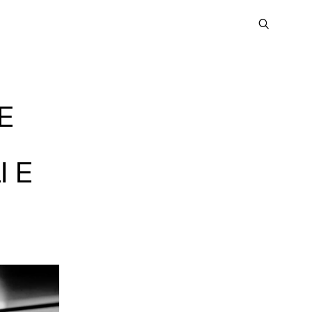
E
I E