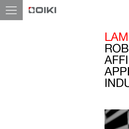
LAM
ROB
AFF
APP
IND