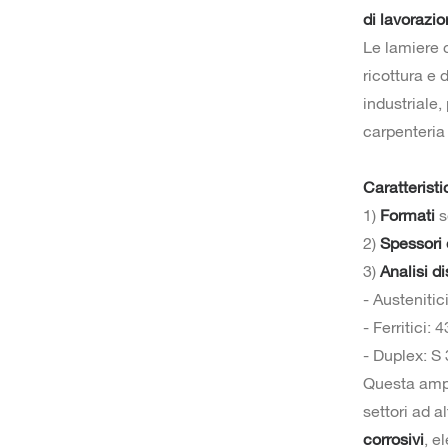
di lavorazi
Le lamiere
ricottura e 
industriale,
carpenteria
Caratterist
1)
Formati
s
2)
Spessori d
3)
Analisi di
- Austenitic
- Ferritici:
- Duplex: S
Questa ampi
settori ad 
corrosivi
, e