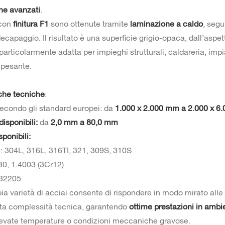
one avanzati
.
 con
finitura F1
sono ottenute tramite
laminazione a caldo
, segu
decapaggio. Il risultato è una superficie grigio-opaca, dall’aspet
 particolarmente adatta per impieghi strutturali, caldareria, impi
 pesante.
iche tecniche
:
econdo gli standard europei: da
1.000 x 2.000 mm a 2.000 x 6
isponibili:
da
2,0 mm a 80,0 mm
sponibili:
i: 304L, 316L, 316TI, 321, 309S, 310S
 430, 1.4003 (3Cr12)
 32205
a varietà di acciai consente di rispondere in modo mirato alle
alta complessità tecnica, garantendo
ottime prestazioni in ambi
levate temperature o condizioni meccaniche gravose.