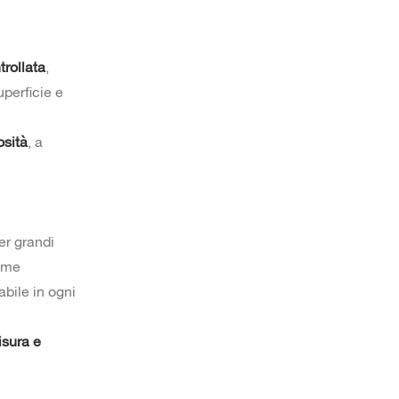
trollata
,
uperficie e
osità
, a
er grandi
come
abile in ogni
isura e