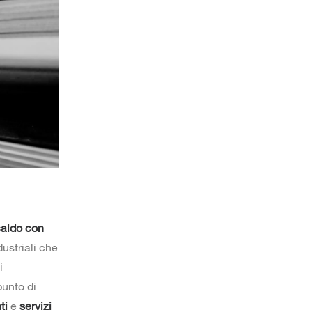
caldo con
dustriali che
i
punto di
ti
e
servizi