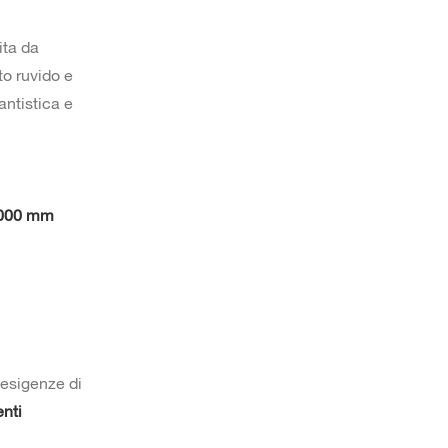
ita da
to ruvido e
antistica e
.000 mm
 esigenze di
enti