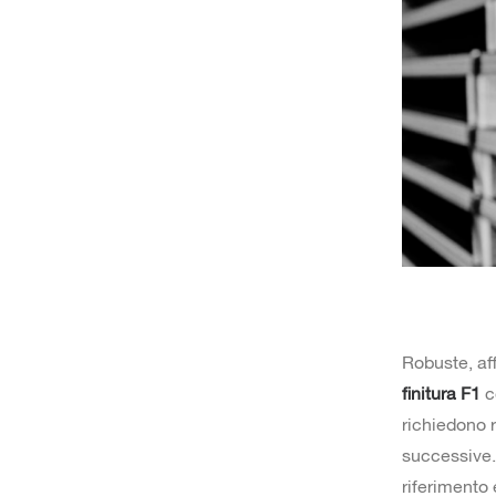
Robuste, aff
finitura F1
co
richiedono r
successive.
riferimento